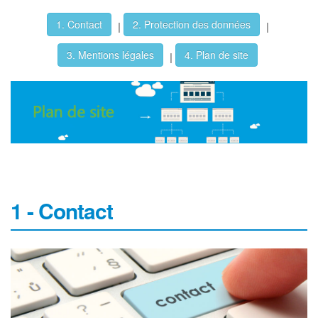
1. Contact
2. Protection des données
|
|
3. Mentions légales
4. Plan de site
|
1 - Contact