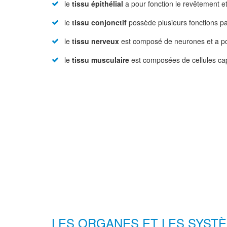
le
tissu épithélial
a pour fonction le revêtement et
le
tissu conjonctif
possède plusieurs fonctions parm
le
tissu nerveux
est composé de neurones et a pour
le
tissu musculaire
est composées de cellules cap
LES ORGANES ET LES SYST