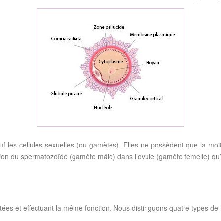
auf les cellules sexuelles (ou gamètes). Elles ne possèdent que la mo
ration du spermatozoïde (gamète mâle) dans l’ovule (gamète femelle) q
ées et effectuant la même fonction. Nous distinguons quatre types de t