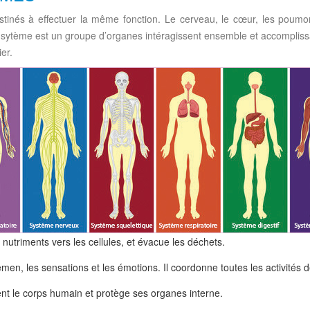
stinés à effectuer la même fonction. Le cerveau, le cœur, les poum
 sytème est un groupe d’organes intéragissent ensemble et accomplissa
er.
 nutriments vers les cellules, et évacue les déchets.
en, les sensations et les émotions. Il coordonne toutes les activités d
ent le corps humain et protège ses organes interne.