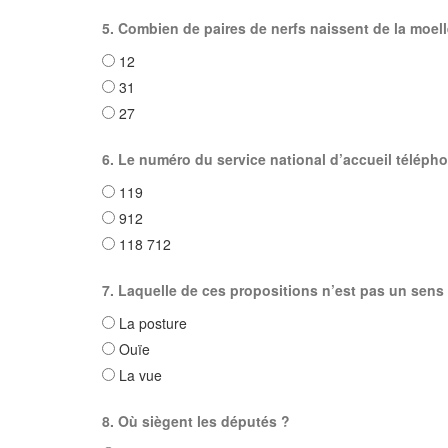
5. Combien de paires de nerfs naissent de la moell
12
31
27
6. Le numéro du service national d’accueil télépho
119
912
118 712
7. Laquelle de ces propositions n’est pas un sens
La posture
Ouïe
La vue
8. Où siègent les députés ?