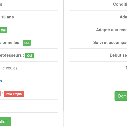
es
Condit
 16 ans
Ada
Adapté aux rec
Oui
sionnelles
:
Suivi et accompa
Oui
professeurs
:
Début se
Oui
 le voulez
is
/
Pôle Emploi
Dema
tion