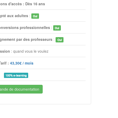
ions d'accès : Dès 16 ans
pté aux adultes
:
Oui
onversions professionnelles
:
Oui
gnement par des professeurs
:
Oui
ssion
: quand vous le voulez
Tarif :
43,30€ / mois
100% e-learning
nde de documentation