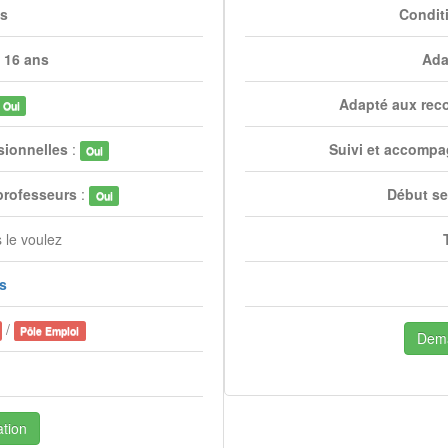
es
Condit
 16 ans
Ada
Adapté aux rec
Oui
sionnelles
:
Suivi et accompa
Oui
professeurs
:
Début se
Oui
 le voulez
is
/
Pôle Emploi
Dema
tion