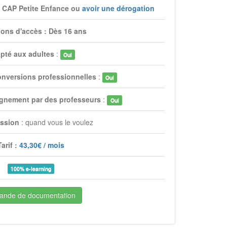
du CAP Petite Enfance ou
avoir une dérogation
ions d'accès : Dès 16 ans
pté aux adultes
:
Oui
onversions professionnelles
:
Oui
gnement par des professeurs
:
Oui
ssion
: quand vous le voulez
Tarif :
43,30€ / mois
100% e-learning
nde de documentation