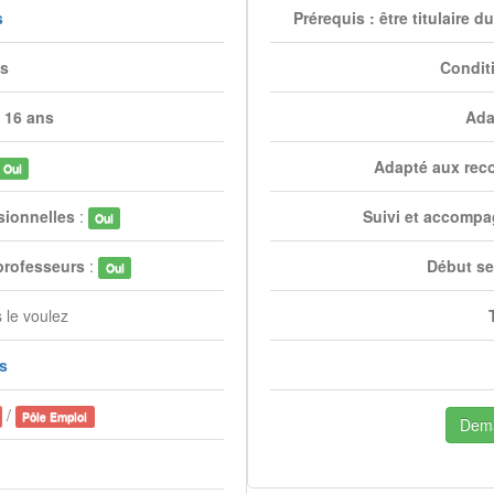
s
Prérequis : être titulaire 
es
Condit
 16 ans
Ada
Adapté aux rec
Oui
sionnelles
:
Suivi et accompa
Oui
professeurs
:
Début se
Oui
 le voulez
is
/
Pôle Emploi
Dema