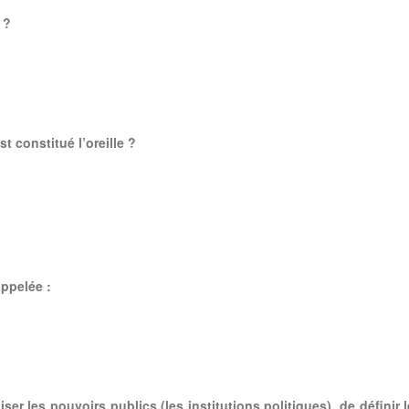
 ?
t constitué l’oreille ?
ppelée :
ser les pouvoirs publics (les institutions politiques), de définir 