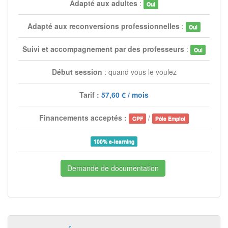
Adapté aux adultes
:
Oui
Adapté aux reconversions professionnelles
:
Oui
Suivi et accompagnement par des professeurs
:
Oui
Début session
: quand vous le voulez
Tarif :
57,60 € / mois
Financements acceptés :
/
CPF
Pôle Emploi
100% e-learning
Demande de documentation