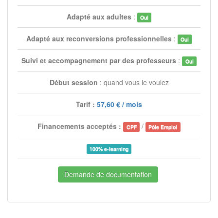
Adapté aux adultes
:
Oui
Adapté aux reconversions professionnelles
:
Oui
Suivi et accompagnement par des professeurs
:
Oui
Début session
: quand vous le voulez
Tarif :
57,60 € / mois
Financements acceptés :
/
CPF
Pôle Emploi
100% e-learning
Demande de documentation