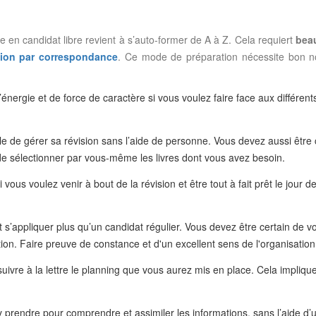
en candidat libre revient à s’auto-former de A à Z. Cela requiert
bea
tion par correspondance
. Ce mode de préparation nécessite bon 
énergie et de force de caractère si vous voulez faire face aux différent
able de gérer sa révision sans l’aide de personne. Vous devez aussi être
de sélectionner par vous-même les livres dont vous avez besoin.
si vous voulez venir à bout de la révision et être tout à fait prêt le jour d
it s’appliquer plus qu’un candidat régulier. Vous devez être certain de v
ration. Faire preuve de constance et d'un excellent sens de l'organisatio
 suivre à la lettre le planning que vous aurez mis en place. Cela impliqu
s’y prendre pour comprendre et assimiler les informations, sans l’aide d’