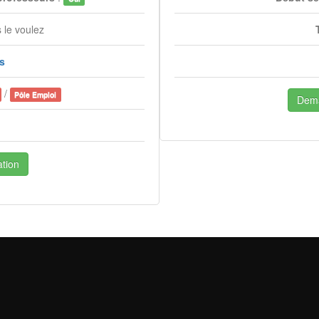
 le voulez
is
/
Pôle Emploi
Dema
tion