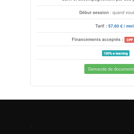
Début session
: quand vous
Tarif :
57,60 € / mo
Financements acceptés :
CPF
100% e-learning
Demande de documenta
.