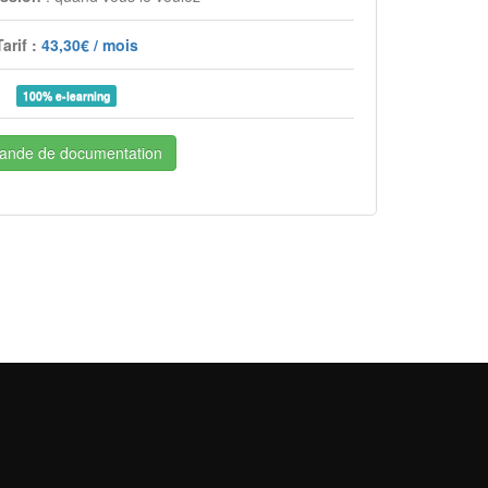
Tarif :
43,30€ / mois
100% e-learning
nde de documentation