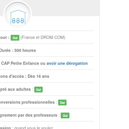
tout :
(France et DROM-COM)
Oui
Durée : 500 heures
du CAP Petite Enfance ou
avoir une dérogation
ions d'accès : Dès 16 ans
pté aux adultes
:
Oui
onversions professionnelles
:
Oui
gnement par des professeurs
:
Oui
ssion
: quand vous le voulez