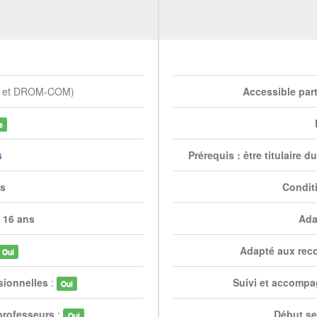
e et DROM-COM)
Accessible par
e
s
Prérequis : être titulaire 
es
Condit
 16 ans
Ada
Adapté aux rec
Oui
sionnelles
:
Suivi et accompa
Oui
professeurs
:
Début se
Oui