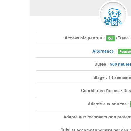
Accessible partout :
(Franc
Oui
Alternance
:
Possibl
Durée :
500 heure
Stage : 14 semain
Conditions d'accès : Dès
Adapté aux adultes
:
Adapté aux reconversions profes
Suivi et accompagnement par des 