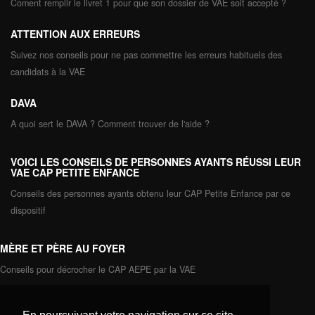
Coment remplir le livret 1 pour que son dossier de VAE soit accepté ?
ATTENTION AUX ERREURS
Suivez nos conseils pour ne pas commettre les erreurs habituels des
candidats à la VAE
DAVA
A quoi sert le DAVA ? Comment trouver de l'aide ?
VOICI LES CONSEILS DE PERSONNES AYANTS RÉUSSI LEUR
VAE CAP PETITE ENFANCE
Conseils des personnes ayants obtenu leur CAP Petite Enfance par ce
dispositif
MÈRE ET PÈRE AU FOYER
Conseils pour décrocher le CAP AEPE par la VAE