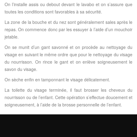
On l’installe assis ou debout devant le lavabo et on s’assure que
toutes les conditions sont favorables à sa sécurité.
La zone de la bouche et du nez sont généralement sales après le
repas. On commence donc par les essuyer à l’aide d’un mouchoir
jetable.
On se munit d’un gant savonné et on procède au nettoyage du
visage en suivant le même ordre que pour le nettoyage du visage
du nourrisson. On rince le gant et on enlève soigneusement le
savon du visage.
On sèche enfin en tamponnant le visage délicatement.
La toilette du visage terminée, il faut brosser les cheveux du
nourrisson ou de l’enfant. Cette opération s’effectue doucement et
soigneusement, à l’aide de la brosse personnelle de l’enfant.