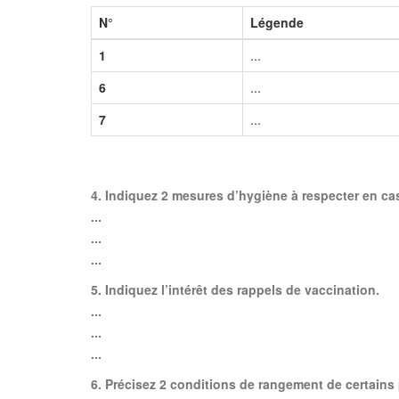
N°
Légende
1
...
6
...
7
...
4. Indiquez 2 mesures d’hygiène à respecter en cas
...
...
...
5. Indiquez l’intérêt des rappels de vaccination.
...
...
...
6. Précisez 2 conditions de rangement de certains p