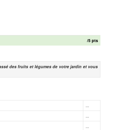
/5 pts
ssé des fruits et légumes de votre jardin et vous
...
...
...