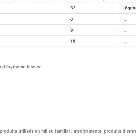
N°
Légen
8
...
9
...
10
...
 d’érythème fessier.
roduits utilisés en milieu familial : médicaments, produits d’entr