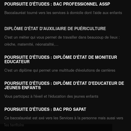
POURSUITE D'ÉTUDES : BAC PROFESSIONNEL ASSP
Baccalauréat tourné vers les services à domicile dont l'aide aux enfants
DIPLÔME D'ÉTAT D'AUXILIAIRE DE PUÉRICULTURE
C'est un métier qui vous permet de travailler dans beaucoup de lieux :
crèche, maternité, néonatalité,...
POURSUITE D'ÉTUDES : DIPLÔME D'ÉTAT DE MONITEUR
EDUCATEUR
C'est un diplôme qui permet une multitude d'évolutions de carrières
POURSUITE D'ÉTUDES : DIPLÔME D'ÉTAT D'EDUCATEUR DE
JEUNES ENFANTS
Vous participez à l'éveil et l'éducation des jeunes enfants
POURSUITE D'ÉTUDES : BAC PRO SAPAT
Ce baccalauréat est axé vers les Services à la personne mais aussi vers
les territoire