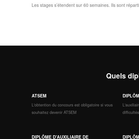
Les stages s’étendent sur 60 semaines. Ils sont réparti
Quels dip
ATSEM
DIPLÔM
L'obtention du concours est obligatoire si vous
L'auxilia
souhaitez devenir ATSEM
difficult
DIPLÔME D'AUXILIAIRE DE
DIPLÔM