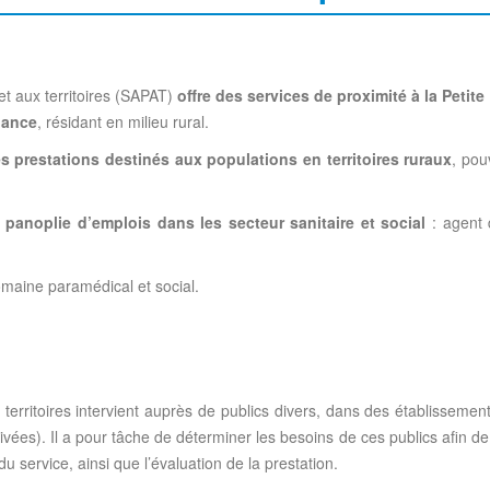
et aux territoires (SAPAT)
offre des services de proximité à la Petit
dance
, résidant en milieu rural.
es prestations destinés aux populations en territoires ruraux
, pou
panoplie d’emplois dans les secteur sanitaire et social
: agent d
omaine paramédical et social.
territoires intervient auprès de publics divers, dans des établissement
rivées). Il a pour tâche de déterminer les besoins de ces publics afin d
u service, ainsi que l’évaluation de la prestation.