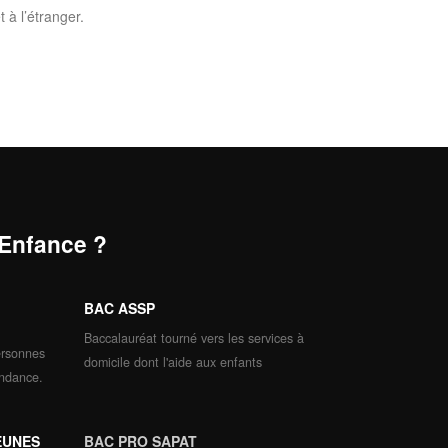
 à l’étranger.
 Enfance ?
BAC ASSP
Baccalauréat tourné vers les services à
ersonnes
domicile dont l'aide aux enfants
endance.
EUNES
BAC PRO SAPAT