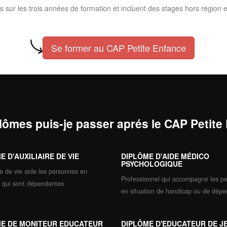
s sur les trois années de formation et incluent des stages hors région et
Se former au CAP Petite Enfance
lômes puis-je passer aprés le CAP Petite
E D'AUXILIAIRE DE VIE
DIPLÔME D'AIDE MÉDICO
PSYCHOLOGIQUE
ire de vie aide les personnes en
Professionnel qui accompagne les p
és qui sont dépendantes
en situation de handicap ou de dép
E DE MONITEUR EDUCATEUR
DIPLÔME D'EDUCATEUR DE J