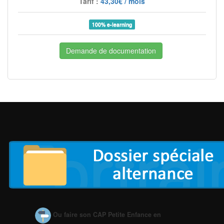
Tarif :
43,30€ / mois
100% e-learning
Demande de documentation
Ou faire son CAP Petite Enfance en