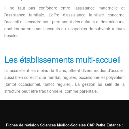
Il ne faut pas confondre entre l’assistance maternelle et
l’assistance familiale. L’offre d’assistance familiale concerne
l’accueil et l’encadrement permanent des enfants et des mineurs,
dont les parents sont absents ou incapables de subvenir à leurs
besoins.
Les établissements multi-accueil
Ils accueillent les moins de 6 ans, offrent divers modes d’accueil,
aussi bien collectif que familial, régulier, occasionnel et polyvalent
(tantôt occasionnel, tantôt régulier). La gestion au sein de la
structure peut être traditionnelle, comme parentale.
Fiches de révision Sciences Médico-Sociales CAP Petite Enfance
: