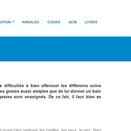
ATION
ANNALES
COURS
QCM
LIVRES
difficultés à bien effectuer les différents soins
 des gestes aussi simples que de lui donner un bain
gestes sont enseignés. De ce fait, il faut bien se
 aussi bien nettoyer les oreilles, les yeux, le nez. Voici