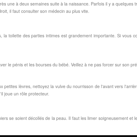
après une à deux semaines suite à la naissance. Parfois il y a quelque
oit, il faut consulter son médecin au plus vite.
ns, la toilette des parties intimes est grandement importante. Si vous c
ver le pénis et les bourses du bébé. Veillez à ne pas forcer sur son p
 petites lèvres, nettoyez la vulve du nourrisson de l'avant vers l'arri
il joue un rôle protecteur.
s se soient décollés de la peau. Il faut les limer soigneusement et le