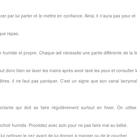
cer par lui parler et le mettre en confiance. Ainsi, il n'aura pas peur 
que repas.
 humide et propre. Chaque œil nécessite une partie différente de la lin
aut donc bien se laver les mains après avoir lavé les yeux et consulter 
nâtres, il ne faut pas paniquer. C'est un signe que son canal lacrym
rtante qui doit se faire régulièrement surtout en hiver. On utilise
uchoir humide. Procédez avec soin pour ne pas faire mal au bébé.
 à lui nettoyer le nez avant de lui donner à manger ou de le coucher.