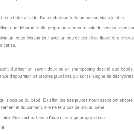
che du bébé à l'aide d'une débarbouillette ou une serviette jetable.
iliser une débarbouillette propre pour prendre soin de ses gencives ap
u minimum deux fois par jour avec un peu de dentifrice fluoré et une bros
e caries.
l suffit d'utiliser un savon doux ou un shampooing destiné aux bébés
hance d'apparition de croûtes jaunâtres qui sont un signe de déshydrata
qui s'occupe du bébé. En effet, les très jeunes nourrissons ont encore 
eusement et doucement, elle ne fera pas de mal au bébé.
 faire. Puis séchez bien à l'aide d'un linge propre et sec.
il.