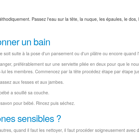
diquement. Passez l'eau sur la tête, la nuque, les épaules, le dos, les
donner un bain
e soit suite à la pose d'un pansement ou d'un plâtre ou encore quand l
à langer, préférablement sur une serviette pliée en deux pour que le nourr
z-lui les membres. Commencez par la tête procédez étape par étape jusq
 passez aux fesses et aux jambes.
bébé a souillé sa couche.
u savon pour bébé. Rincez puis séchez.
ones sensibles ?
tres, quand il faut les nettoyer, il faut procéder soigneusement avec d