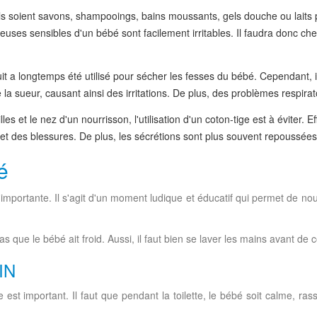
ls soient savons, shampooings, bains moussants, gels douche ou laits p
uses sensibles d'un bébé sont facilement irritables. Il faudra donc ch
 a longtemps été utilisé pour sécher les fesses du bébé. Cependant, il 
a sueur, causant ainsi des irritations. De plus, des problèmes respiratoir
les et le nez d'un nourrisson, l'utilisation d'un coton-tige est à éviter.
t des blessures. De plus, les sécrétions sont plus souvent repoussées v
é
portante. Il s'agit d'un moment ludique et éducatif qui permet de nouer
as que le bébé ait froid. Aussi, il faut bien se laver les mains avant d
IN
 est important. Il faut que pendant la toilette, le bébé soit calme, rass