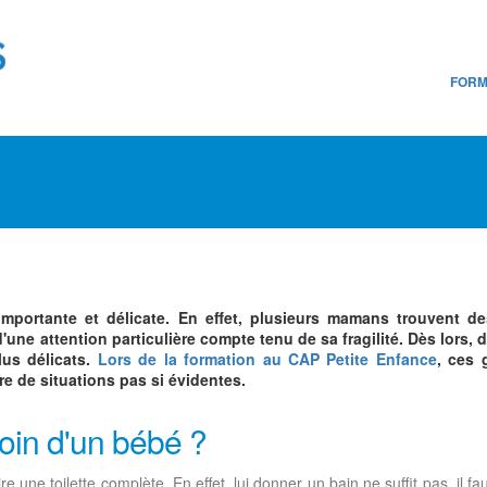
FORM
mportante et délicate. En effet, plusieurs mamans trouvent des 
une attention particulière compte tenu de sa fragilité. Dès lors,
lus délicats.
Lors de la formation au CAP Petite Enfance
, ces 
e de situations pas si évidentes.
soin d'un bébé ?
e une toilette complète. En effet, lui donner un bain ne suffit pas, il faut